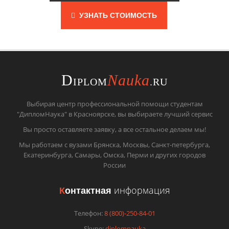
УЗНАТЬ СТОИМОСТЬ
D
Nauka
IPLOM
.RU
Выбирая центр профессиональной помощи студентам
"ДипломНаука" в Красноярске, вы выбираете лучший сервис
Вы просто оставляете заявку, а все остальное делаем мы!
Мы работаем с вузами Брянска, Москвы, Санкт-петербурга,
Екатеринбурга, Самары, Омска, Перми и других городов
России
К
онтактная
информация
Телефон:
8 (800)-250-84-01
Skype:
diplomnauka