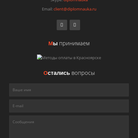
Email:
client@diplomnauka.ru
М
ы
принимаем
О
стались
вопросы