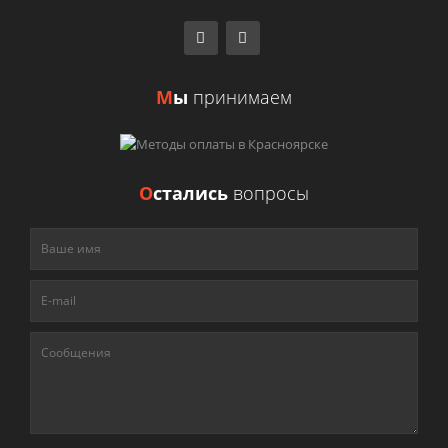
М
ы
принимаем
О
стались
вопросы