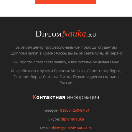
D
Nauka
IPLOM
.RU
Выбирая центр профессиональной помощи студентам
"ДипломНаука" в Красноярске, вы выбираете лучший сервис
Вы просто оставляете заявку, а все остальное делаем мы!
Мы работаем с вузами Брянска, Москвы, Санкт-петербурга,
Екатеринбурга, Самары, Омска, Перми и других городов
России
К
онтактная
информация
Телефон:
8 (800)-250-84-01
Skype:
diplomnauka
Email:
client@diplomnauka.ru