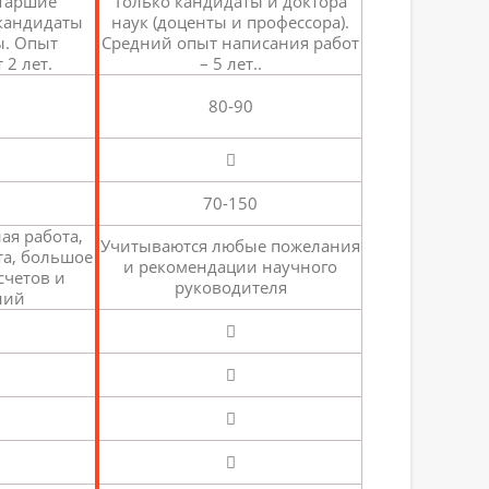
старшие
Только кандидаты и доктора
 кандидаты
наук (доценты и профессора).
ы. Опыт
Средний опыт написания работ
 2 лет.
– 5 лет..
80-90
0
70-150
ая работа,
Учитываются любые пожелания
та, большое
и рекомендации научного
счетов и
руководителя
ний