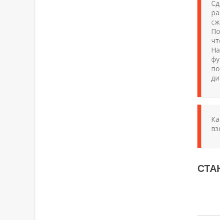
Сд
ра
сж
По
чт
Н
фу
по
ди
Ка
вз
СТА