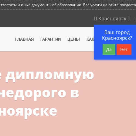
тестаты и иные документы об образовании. Все услуги на сайте предост
Красноярск
Ваш город
Красноярск?
ГЛАВНАЯ
ГАРАНТИИ
ЦЕНЫ
КАК МЫ РАБОТАЕМ
В
Да
Нет
е дипломную
недорого в
ноярске