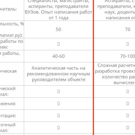
Специалисты, магистранты,
Аспиранты, 
аспиранты, преподаватели
преподаватели,
нитель:
ВУЗов. Опыт написания работ
наук, доцент
от 1 года
написания от
льность, %
50
70
агиат.ру):
 работы по
лам:
 работы,
40-60
70-10
Сложная расчетн
Аналитическая часть на
ическая
разработка проек
рекомендованном научным
количество ра
руководителем объекте
вычисле
ческий
иал:
жения:
нтация:
точный
иал: