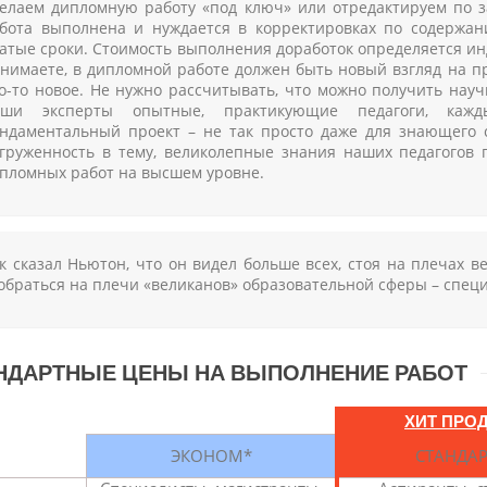
елаем дипломную работу «под ключ» или отредактируем по з
бота выполнена и нуждается в корректировках по содерж
атые сроки. Стоимость выполнения доработок определяется инд
нимаете, в дипломной работе должен быть новый взгляд на пр
о-то новое. Не нужно рассчитывать, что можно получить нау
аши эксперты опытные, практикующие педагоги, кажд
ндаментальный проект – не так просто даже для знающего с
груженность в тему, великолепные знания наших педагогов 
пломных работ на высшем уровне.
к сказал Ньютон, что он видел больше всех, стоя на плечах в
обраться на плечи «великанов» образовательной сферы – спец
НДАРТНЫЕ ЦЕНЫ НА ВЫПОЛНЕНИЕ РАБОТ
ХИТ ПРО
ЭКОНОМ*
СТАНДАР