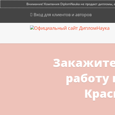
Внимание! Компания DiplomNauka не продает дипломы, ат
Вход для клиентов и авторов
Закажит
работу 
Крас