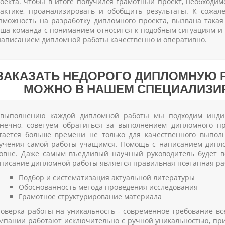
оекта. чтобы в итоге получился грамотный проект, необходи
актике, проанализировать и обобщить результаты. К сожале
зможность на разработку дипломного проекта, вызвана така
ша команда с пониманием относится к подобным ситуациям и
написанием дипломной работы качественно и оперативно.
ЗАКАЗАТЬ НЕДОРОГО ДИПЛОМНУЮ Р
МОЖНО В НАШЕМ СПЕЦИАЛИЗИ
выполнению каждой дипломной работы мы подходим индив
нечно, советуем обратиться за выполнением дипломного п
тается больше времени не только для качественного выпол
учения самой работы учащимся. Помощь с написанием дипл
овне. Даже самым въедливый научный руководитель будет 
писание дипломной работы является правильная поэтапная ра
Подбор и систематизация актуальной литературы
Обоснованность метода проведения исследования
Грамотное структурирование материала
оверка работы на уникальность - современное требование в
мпании работают исключительно с ручной уникальностью, пр