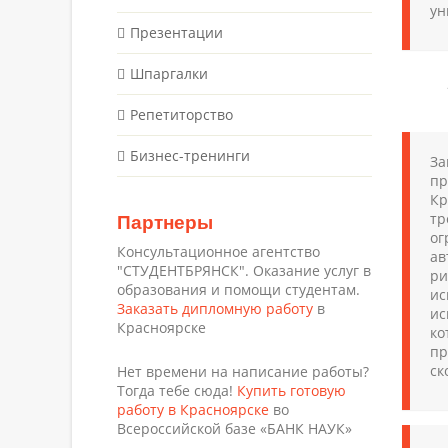
ун
Презентации
Шпаргалки
Репетиторство
Бизнес-тренинги
За
пр
Кр
Партнеры
тр
ог
Консультационное агентство
ав
"СТУДЕНТБРЯНСК". Оказание услуг в
ри
образования и помощи студентам.
ис
Заказать дипломную работу
в
ис
Красноярске
ко
пр
ск
Нет времени на написание работы?
Тогда тебе сюда!
Купить готовую
работу в Красноярске
во
Всероссийской базе «БАНК НАУК»