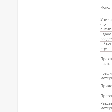
Испол
Уника
(по
антипл
Сдача
разде
Объём
стр:
Практ
часть:
Графи
матер
Прило
Презе
Разда
матер