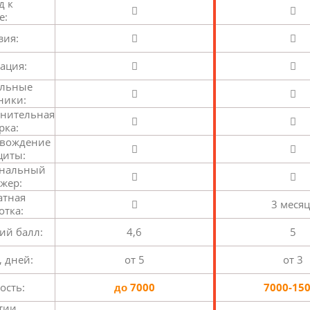
д к
е:
зия:
ация:
альные
ники:
нительная
рка:
вождение
щиты:
ональный
жер:
атная
3 месяц
отка:
ий балл:
4,6
5
, дней:
от 5
от 3
ость:
до 7000
7000-15
тии