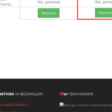
Чек, договор
Чек, дого
платы:
Заказат
Заказать
НА ПОМОЩЬ И КОНСУЛЬТАЦИЮ 
ЦЕНУ
 заявку и получите консультацию или ориентировочную стоимо
ЗАКАЗАТЬ КОНСУЛЬТАЦИЮ
УЗНАТЬ СТОИМОСТЬ
актная
информация
М
ы
принимаем
н:
8 (800)-250-84-01