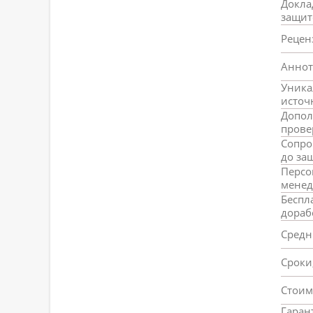
Докла
защит
Рецен
Аннот
Уник
источ
Допол
прове
Сопро
до за
Перс
менед
Беспл
дораб
Средн
Сроки
Стоим
Гаран