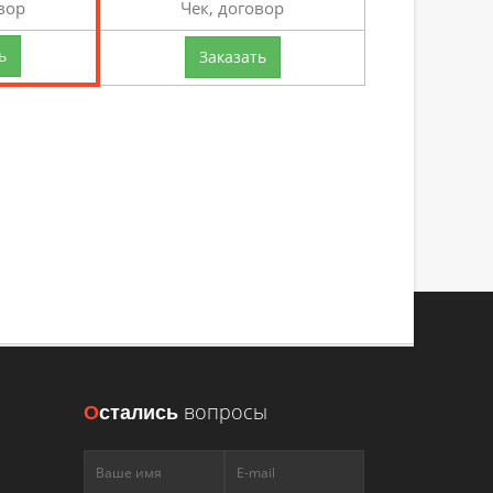
вор
Чек, договор
ь
Заказать
В КРАСНОЯРСКЕ
сть работы
О
стались
вопросы