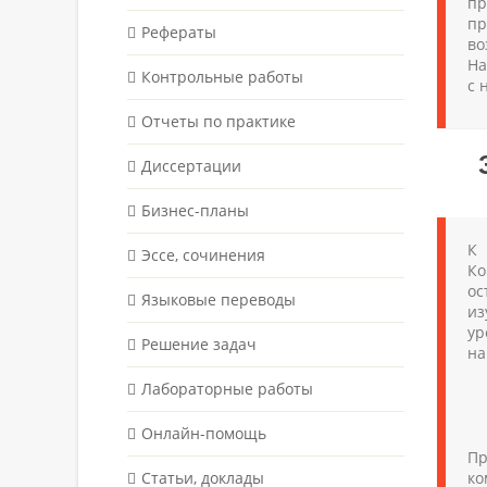
пр
пр
Рефераты
во
На
Контрольные работы
с 
Отчеты по практике
Диссертации
Бизнес-планы
К 
Эссе, сочинения
Ко
ос
Языковые переводы
из
ур
Решение задач
на
Лабораторные работы
Онлайн-помощь
Пр
Статьи, доклады
ко