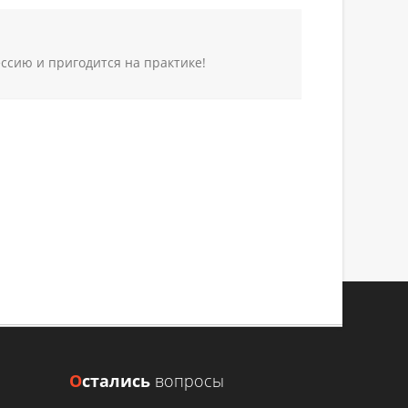
ссию и пригодится на практике!
В КРАСНОЯРСКЕ
сть работы
О
стались
вопросы