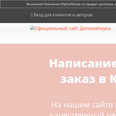
Внимание! Компания DiplomNauka не продает дипломы, ат
Вход для клиентов и авторов
Написание
заказ в 
На нашем сайте 
качественный ре