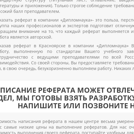
тературы и приложения). Только строгое соблюдение требован
сокий балл преподавателем.
казать реферат в компании «Дипломнаука»- это польза, перс
уппа наших профессионалов и экспертов подготовит отличную
ращаем внимание на то, что каждый реферат выполняется и
бота является авторской.
казав реферат в Красноярске в компании «Дипломнаука» 
боту, выполненную по стандартам Вашего учебного за
трудничество с ведущими преподавателями по всей Рос
аимодействия. Со своей стороны, Вы предоставляете требова
, в свою очередь, безукоризненно выполняем работу. Никаких 
ПИСАНИЕ РЕФЕРАТА МОЖЕТ ОТВЛЕЧ
ДЕЛ, МЫ ГОТОВЫ ВЗЯТЬ РАЗРАБОТК
НАПИШИТЕ ИЛИ ПОЗВОНИТЕ Н
оимость написания реферата в нашем центре весьма умеренна
с самые низкие цены на выполнение рефератов. Для нас оч
оимость выполнения своего реферата, поступайте удобным для 