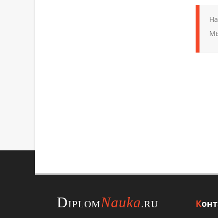
На
Мы
ХОТИТЕ
УЗНАТЬ 
Отправьте
D
Nauka
К
он
IPLOM
.RU