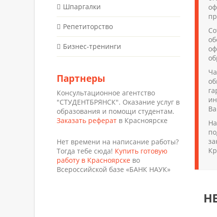
Шпаргалки
оф
пр
Репетиторство
Со
об
Бизнес-тренинги
оф
об
Ча
Партнеры
об
га
Консультационное агентство
ин
"СТУДЕНТБРЯНСК". Оказание услуг в
Ва
образования и помощи студентам.
Заказать реферат
в Красноярске
На
по
за
Нет времени на написание работы?
Кр
Тогда тебе сюда!
Купить готовую
работу в Красноярске
во
Всероссийской базе «БАНК НАУК»
Н