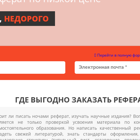
,
НЕДОРОГО
Перейти в полную фор
ГДЕ ВЫГОДНО ЗАКАЗАТЬ РЕФЕРА
оит ли писать ночами реферат, изучать научные издания? В
ляется не только проверкой усвоения материала по ко
мостоятельного образования. Но написать качественный р
адеть свежей литературой, знать стандарты оформления
андартную структуру (титульный лист, оглавление, введе