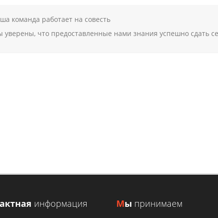
ша команда работает на совесть
 уверены, что предоставленные нами знания успешно сдать се
НА ПОМОЩЬ И КОНСУЛЬТАЦИЮ 
ЦЕНУ
 заявку и получите консультацию или ориентировочную стоимо
ЗАКАЗАТЬ КОНСУЛЬТАЦИЮ
УЗНАТЬ СТОИМОСТЬ
тактная
информация
М
ы
принимаем