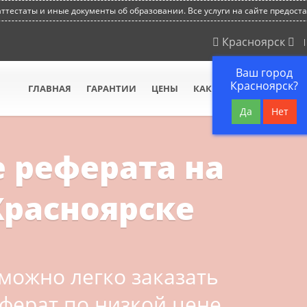
тестаты и иные документы об образовании. Все услуги на сайте предост
Красноярск
Ваш город
Красноярск?
ГЛАВНАЯ
ГАРАНТИИ
ЦЕНЫ
КАК МЫ РАБОТАЕМ
В
Да
Нет
 реферата на
Красноярске
можно легко заказать
ферат по низкой цене