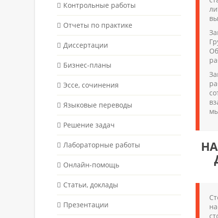
Контрольные работы
ли
вы
Отчеты по практике
За
Гр
Диссертации
Об
ра
Бизнес-планы
За
ра
Эссе, сочинения
со
вз
Языковые переводы
мы
Решение задач
НА
Лабораторные работы
Онлайн-помощь
Статьи, доклады
Ст
Презентации
на
ст